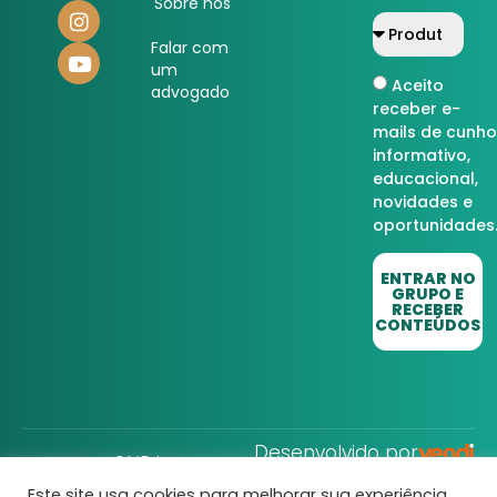
Sobre nós
Falar com
um
Aceito
advogado
receber e-
mails de cunho
informativo,
educacional,
novidades e
oportunidades
ENTRAR NO
GRUPO E
RECEBER
CONTEÚDOS
Desenvolvido por
CNPJ:
32.752.806/0001-22