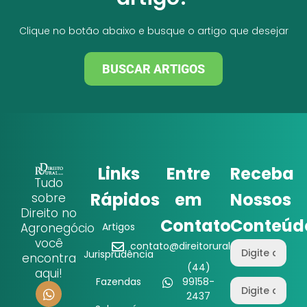
Clique no botão abaixo e busque o artigo que desejar
BUSCAR ARTIGOS
Links
Entre
Receba
Tudo
Rápidos
em
Nossos
sobre
Direito no
Contato
Conteúd
Agronegócio
Artigos
você
contato@direitorural.com.br
Jurisprudência
encontra
(44)
aqui!
Fazendas
99158-
2437