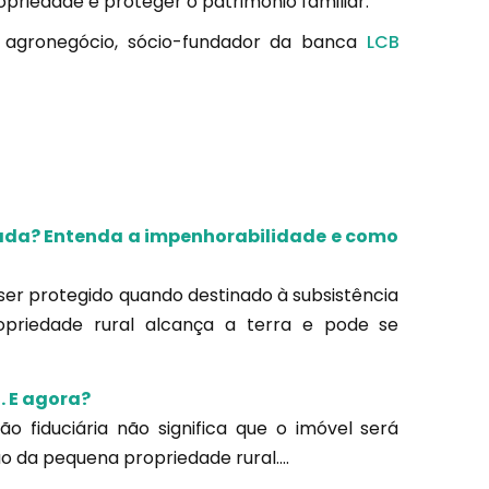
opriedade e proteger o patrimônio familiar.
agronegócio, sócio-fundador da banca
LCB
rada? Entenda a impenhorabilidade e como
 ser protegido quando destinado à subsistência
ropriedade rural alcança a terra e pode se
. E agora?
 fiduciária não significa que o imóvel será
da pequena propriedade rural....