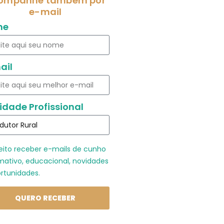
ompanhe também por
e-mail
me
ail
idade Profissional
eito receber e-mails de cunho
mativo, educacional, novidades
rtunidades.
QUERO RECEBER