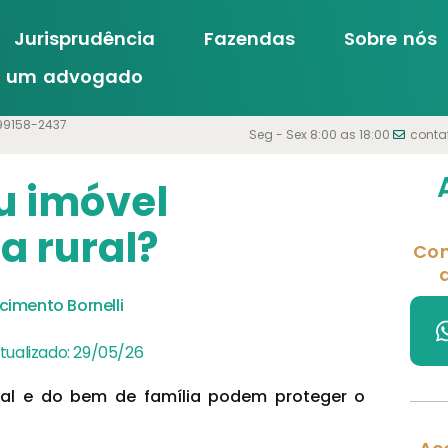
Jurisprudência
Fazendas
Sobre nós
m um advogado
99158-2437
Seg - Sex 8:00 as 18:00
conta
u imóvel
a rural?
Con
d
scimento Bornelli
atualizado:
29/05/26
ral e do bem de família podem proteger o