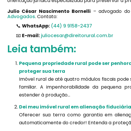
orientação jurídica especializada para preservar a pr
Julio César Nascimento Bornelli
– advogado do 
Advogados
. Contato:
📞
WhatsApp:
(44) 9 9158-2437
📧
E-mail:
juliocesar@direitorural.com.br
Leia também:
Pequena propriedade rural pode ser penho
proteger sua terra
Imóvel rural de até quatro módulos fiscais pode
familiar. A impenhorabilidade da pequena p
estender à produção...
Dei meu imóvel rural em alienação fiduciária
Oferecer sua terra como garantia em alienação
automaticamente do credor! Entenda a proteção 