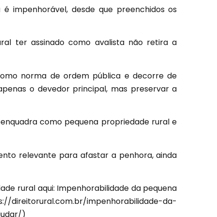
a é impenhorável, desde que preenchidos os
ral ter assinado como avalista não retira a
 como norma de ordem pública e decorre de
 apenas o devedor principal, mas preservar a
 se enquadra como pequena propriedade rural e
ento relevante para afastar a penhora, ainda
ade rural aqui: Impenhorabilidade da pequena
s://direitorural.com.br/impenhorabilidade-da-
judar/)