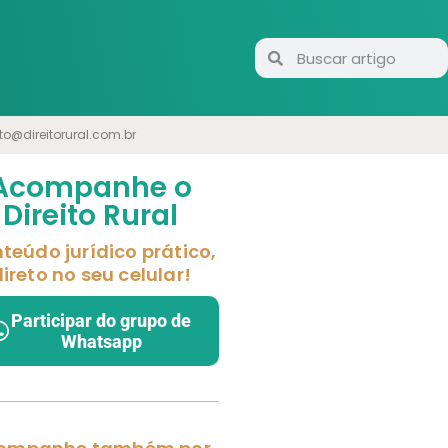
to@direitorural.com.br
Acompanhe o
Direito Rural
teúdo jurídico prático,
ireto no seu celular!
Participar do grupo de
Whatsapp