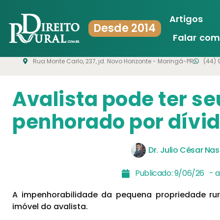
Artigos
Desde 2014
Falar co
Rua Monte Carlo, 237, jd. Novo Horizonte - Maringá-PR
(44) 
Avalista pode ter se
penhorado por dívid
Dr. Julio César Na
Publicado:
9/06/26
- 
A impenhorabilidade da pequena propriedade ru
imóvel do avalista.