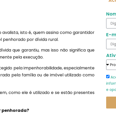
Ac
No
avalista, isto é, quem assina como garantidor
E-m
l penhorado por dívida rural.
ívida que garantiu, mas isso não significa que
Ativ
amente pela execução.
otegido pela impenhorabilidade, especialmente
rada pela família ou de imóvel utilizado como
Ac
infor
e opo
bem, como ele é utilizado e se estão presentes
er penhorada?