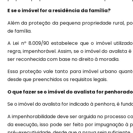
E se o imóvel for a residência da família?
Além da proteção da pequena propriedade rural, pod
de família.
A Lei nº 8.009/90 estabelece que o imóvel utilizad
regra, impenhorável. Assim, se o imóvel do avalista é
ser reconhecida com base no direito à moradia.
Essa proteção vale tanto para imóvel urbano quanto
desde que preenchidos os requisitos legais.
O que fazer se o imóvel do avalista for penhorad
Se o imóvel do avalista for indicado à penhora, é fun
A impenhorabilidade deve ser arguida no processo
da execução, isso pode ser feito por impugnação à
pré-executividade, desde que a prova seja suficiente.