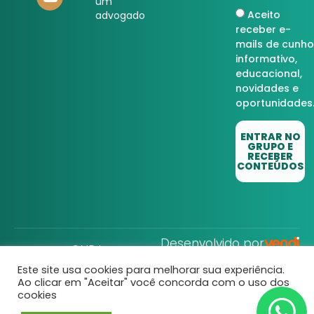
um
Aceito
advogado
receber e-
mails de cunho
informativo,
educacional,
novidades e
oportunidades
ENTRAR NO
GRUPO E
RECEBER
CONTEÚDOS
Desenvolvido por
CNPJ:
32.752.806/0001-22
Direito Rural © Todos
os Direitos
Reservados