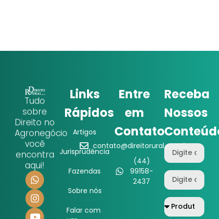
Links
Entre
Receba
Tudo
Rápidos
em
Nossos
sobre
Direito no
Contato
Conteúd
Agronegócio
Artigos
você
contato@direitorural.com.br
Jurisprudência
encontra
(44)
aqui!
Fazendas
99158-
2437
Sobre nós
Falar com