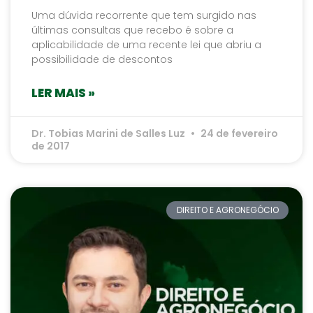
Uma dúvida recorrente que tem surgido nas
últimas consultas que recebo é sobre a
aplicabilidade de uma recente lei que abriu a
possibilidade de descontos
LER MAIS »
Dr. Tobias Marini de Salles Luz
24 de fevereiro
de 2017
DIREITO E AGRONEGÓCIO