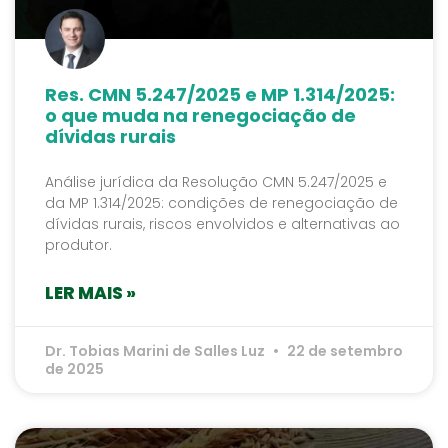
Res. CMN 5.247/2025 e MP 1.314/2025:
o que muda na renegociação de
dívidas rurais
Análise jurídica da Resolução CMN 5.247/2025 e
da MP 1.314/2025: condições de renegociação de
dívidas rurais, riscos envolvidos e alternativas ao
produtor.
LER MAIS »
Dr. Tobias Marini de Salles Luz
22 de setembro
de 2025