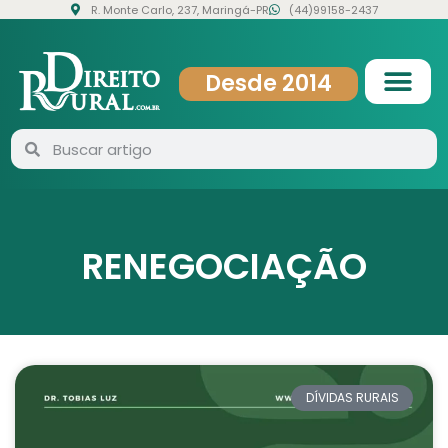
R. Monte Carlo, 237, Maringá-PR
(44)99158-2437
Desde 2014
RENEGOCIAÇÃO
DÍVIDAS RURAIS