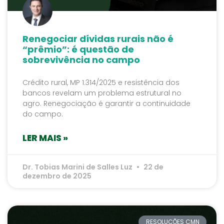
Renegociar dívidas rurais não é
“prêmio”: é questão de
sobrevivência no campo
Crédito rural, MP 1.314/2025 e resistência dos
bancos revelam um problema estrutural no
agro. Renegociação é garantir a continuidade
do campo.
LER MAIS »
Dr. Tobias Marini de Salles Luz
22 de
dezembro de 2025
RESOLUÇÕES CMN