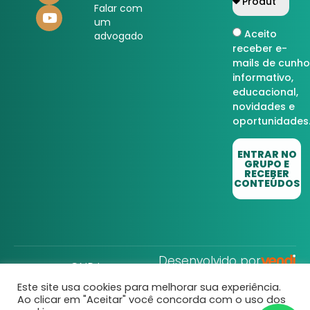
Falar com
um
Aceito
advogado
receber e-
mails de cunho
informativo,
educacional,
novidades e
oportunidades
ENTRAR NO
GRUPO E
RECEBER
CONTEÚDOS
Desenvolvido por
CNPJ:
32.752.806/0001-22
Este site usa cookies para melhorar sua experiência.
Direito Rural © Todos
Ao clicar em "Aceitar" você concorda com o uso dos