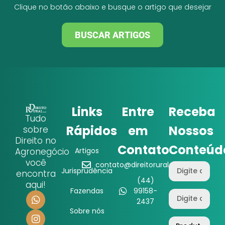
Clique no botão abaixo e busque o artigo que desejar
BUSCAR ARTIGOS
Links
Entre
Receba
Tudo
Rápidos
em
Nossos
sobre
Direito no
Contato
Conteúd
Agronegócio
Artigos
você
contato@direitorural.com.br
Jurisprudência
encontra
(44)
aqui!
Fazendas
99158-
2437
Sobre nós