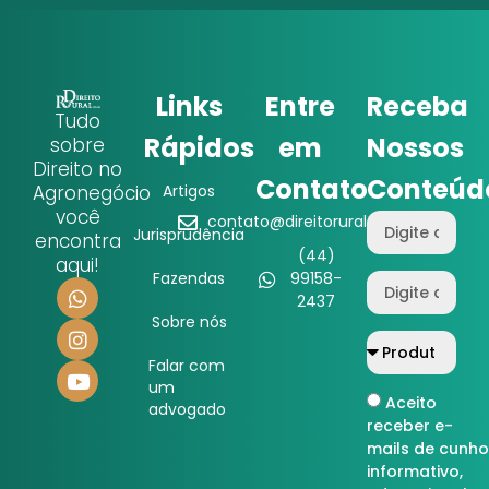
Links
Entre
Receba
Tudo
Rápidos
em
Nossos
sobre
Direito no
Contato
Conteúd
Agronegócio
Artigos
você
contato@direitorural.com.br
Jurisprudência
encontra
(44)
aqui!
Fazendas
99158-
2437
Sobre nós
Falar com
um
Aceito
advogado
receber e-
mails de cunho
informativo,