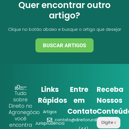
Quer encontrar outro
artigo?
Clique no botão abaixo e busque o artigo que desejar
BUSCAR ARTIGOS
Links
Entre
Receba
Tudo
Rápidos
em
Nossos
sobre
Direito no
Contato
Conteúd
Agronegócio
Artigos
você
contato@direitorural.com.br
Jurisprudência
encontra
(44)