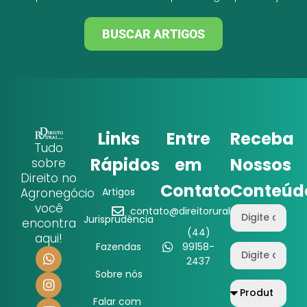
BUSCAR ARTIGOS
Links
Entre
Receba
Tudo
Rápidos
em
Nossos
sobre
Direito no
Contato
Conteúd
Agronegócio
Artigos
você
contato@direitorural.com.br
Jurisprudência
encontra
(44)
aqui!
Fazendas
99158-
2437
Sobre nós
Falar com