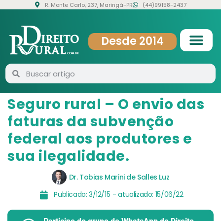
R. Monte Carlo, 237, Maringá-PR
(44)99158-2437
Desde 2014
Seguro rural – O envio das
faturas da subvenção
federal aos produtores e
sua ilegalidade.
Dr. Tobias Marini de Salles Luz
Publicado:
3/12/15
- atualizado:
15/06/22