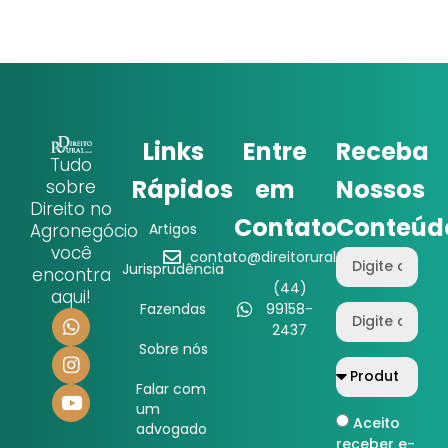
Links
Entre
Receba
Tudo
Rápidos
em
Nossos
sobre
Direito no
Contato
Conteúd
Agronegócio
Artigos
você
contato@direitorural.com.br
Jurisprudência
encontra
(44)
aqui!
Fazendas
99158-
2437
Sobre nós
Falar com
um
Aceito
advogado
receber e-