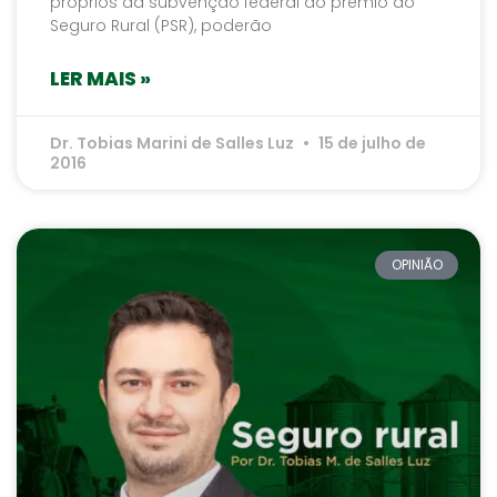
próprios da subvenção federal ao prêmio do
Seguro Rural (PSR), poderão
LER MAIS »
Dr. Tobias Marini de Salles Luz
15 de julho de
2016
OPINIÃO