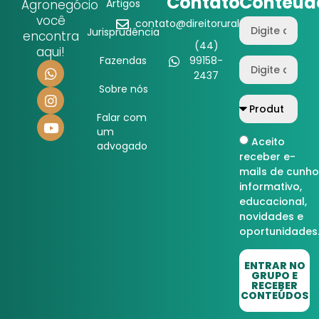
Contato
Conteúd
Agronegócio
Artigos
você
contato@direitorural.com.br
Jurisprudência
encontra
(44)
aqui!
Fazendas
99158-
2437
Sobre nós
Falar com
um
Aceito
advogado
receber e-
mails de cunho
informativo,
educacional,
novidades e
oportunidades
ENTRAR NO
GRUPO E
RECEBER
CONTEÚDOS