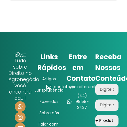
Links
Entre
Receba
Tudo
Rápidos
em
Nossos
sobre
Direito no
Contato
Conteúd
Agronegócio
Artigos
você
contato@direitorural.com.br
Jurisprudência
encontra
(44)
aqui!
Fazendas
99158-
2437
Sobre nós
Falar com