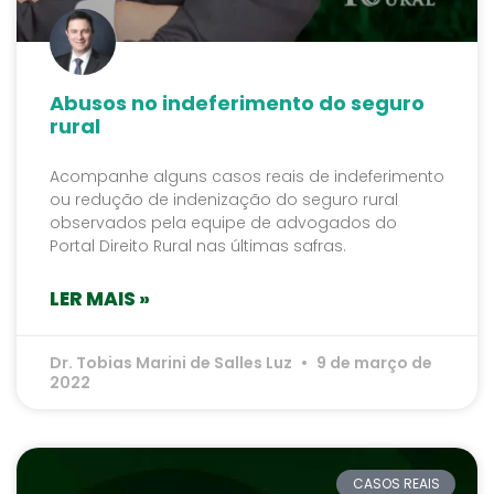
Abusos no indeferimento do seguro
rural
Acompanhe alguns casos reais de indeferimento
ou redução de indenização do seguro rural
observados pela equipe de advogados do
Portal Direito Rural nas últimas safras.
LER MAIS »
Dr. Tobias Marini de Salles Luz
9 de março de
2022
CASOS REAIS