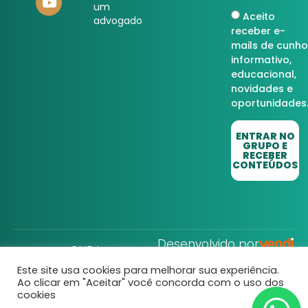
um
Aceito
advogado
receber e-
mails de cunho
informativo,
educacional,
novidades e
oportunidades
ENTRAR NO
GRUPO E
RECEBER
CONTEÚDOS
Desenvolvido por
CNPJ:
32.752.806/0001-22
Direito Rural © Todos
os Direitos