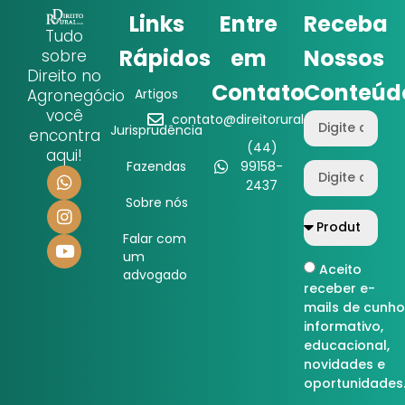
Links
Entre
Receba
Tudo
Rápidos
em
Nossos
sobre
Direito no
Contato
Conteúd
Agronegócio
Artigos
você
contato@direitorural.com.br
Jurisprudência
encontra
(44)
aqui!
Fazendas
99158-
2437
Sobre nós
Falar com
um
Aceito
advogado
receber e-
mails de cunho
informativo,
educacional,
novidades e
oportunidades