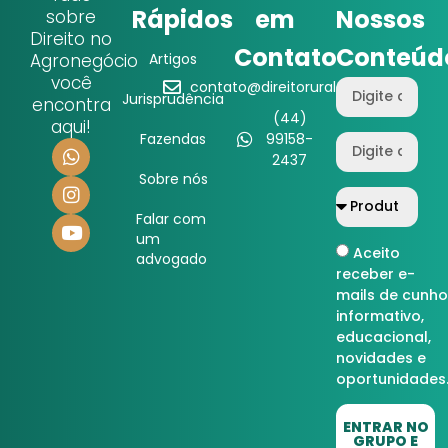
Rápidos
em
Nossos
sobre
Direito no
Contato
Conteúd
Agronegócio
Artigos
você
contato@direitorural.com.br
Jurisprudência
encontra
(44)
aqui!
Fazendas
99158-
2437
Sobre nós
Falar com
um
Aceito
advogado
receber e-
mails de cunho
informativo,
educacional,
novidades e
oportunidades
ENTRAR NO
GRUPO E