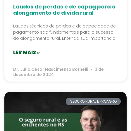
Laudos de perdas e de capag para o
alongamento de dívida rural
Laudos técnicos de perdas e de capacidade de
pagamento são fundamentais para o sucesso
do alongamento rural. Entenda sua importância.
LER MAIS »
Dr. Julio César Nascimento Bornelli
3 de
dezembro de 2024
SEGURO RURAL E PROAGRO