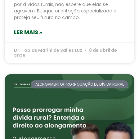
por dívidas rurais, não espere que elas se
agravem. Busque orientação especializada e
proteja seu futuro no campo.
LER MAIS »
Dr. Tobias Marini de Salles Luz
8 de abril de
2025
ALONGAMENTO/PRORROGAÇÃO DE DÍVIDA RURAL