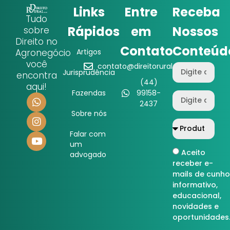
Links
Entre
Receba
Tudo
Rápidos
em
Nossos
sobre
Direito no
Contato
Conteúd
Agronegócio
Artigos
você
contato@direitorural.com.br
Jurisprudência
encontra
(44)
aqui!
Fazendas
99158-
2437
Sobre nós
Falar com
um
Aceito
advogado
receber e-
mails de cunho
informativo,
educacional,
novidades e
oportunidades