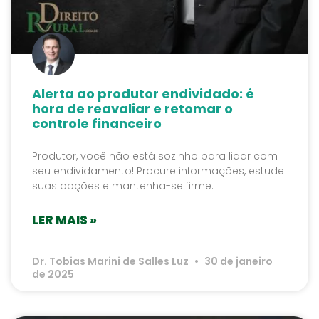
Alerta ao produtor endividado: é
hora de reavaliar e retomar o
controle financeiro
Produtor, você não está sozinho para lidar com
seu endividamento! Procure informações, estude
suas opções e mantenha-se firme.
LER MAIS »
Dr. Tobias Marini de Salles Luz
30 de janeiro
de 2025