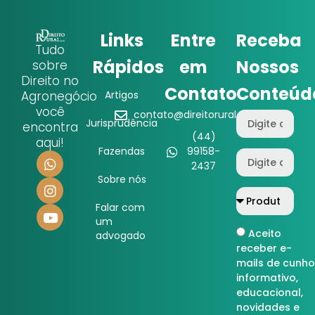
Links
Entre
Receba
Tudo
Rápidos
em
Nossos
sobre
Direito no
Contato
Conteúd
Agronegócio
Artigos
você
contato@direitorural.com.br
Jurisprudência
encontra
(44)
aqui!
Fazendas
99158-
2437
Sobre nós
Falar com
um
Aceito
advogado
receber e-
mails de cunho
informativo,
educacional,
novidades e