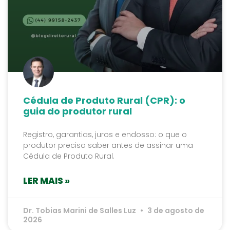
Cédula de Produto Rural (CPR): o
guia do produtor rural
Registro, garantias, juros e endosso: o que o
produtor precisa saber antes de assinar uma
Cédula de Produto Rural.
LER MAIS »
Dr. Tobias Marini de Salles Luz
3 de agosto de
2026