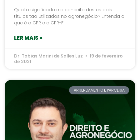
Qual o significado e o conceito destes dois
títulos tão utilizados no agronegócio? Entenda o
que é a CPR e a CPR-F.
LER MAIS »
Dr. Tobias Marini de Salles Luz
19 de fevereiro
de 2021
ARRENDAMENTO E PARCERIA