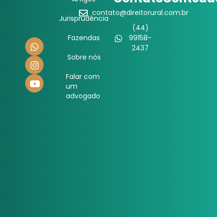
contato@direitorural.com.br
Jurisprudência
(44)
Fazendas
99158-
2437
Sobre nós
Falar com
um
advogado