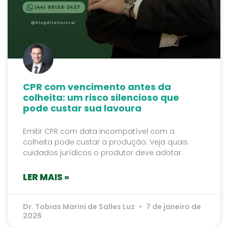
CPR com vencimento antes da
colheita: um risco silencioso que
pode custar sua lavoura
Emitir CPR com data incompatível com a
colheita pode custar a produção. Veja quais
cuidados jurídicos o produtor deve adotar.
LER MAIS »
Dr. Tobias Marini de Salles Luz
7 de janeiro de
2026