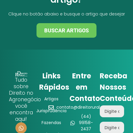
Clique no botão abaixo e busque o artigo que desejar
BUSCAR ARTIGOS
Links
Entre
Receba
Tudo
Rápidos
em
Nossos
sobre
Direito no
Contato
Conteúd
Agronegócio
Artigos
você
contato@direitorural.com.br
Jurisprudência
encontra
(44)
aqui!
Fazendas
99158-
2437