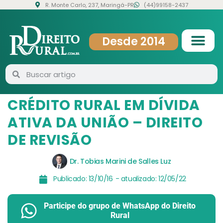
R. Monte Carlo, 237, Maringá-PR
(44)99158-2437
Desde 2014
CRÉDITO RURAL EM DÍVIDA
ATIVA DA UNIÃO – DIREITO
DE REVISÃO
Dr. Tobias Marini de Salles Luz
Publicado:
13/10/16
- atualizado:
12/05/22
Participe do grupo de WhatsApp do Direito
Rural