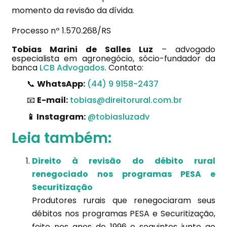
momento da revisão da dívida.
Processo nº 1.570.268/RS
Tobias Marini de Salles Luz
– advogado
especialista em agronegócio, sócio-fundador da
banca
LCB Advogados
. Contato:
📞
WhatsApp:
(44) 9 9158-2437
📧
E-mail:
tobias@direitorural.com.br
📱 Instagram:
@tobiasluzadv
Leia também:
Direito à revisão do débito rural
renegociado nos programas PESA e
Securitização
Produtores rurais que renegociaram seus
débitos nos programas PESA e Securitização,
feito nos anos de 1996 e seguintes junto ao