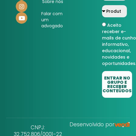
Sobre nós
Falar com
um
Aceito
advogado
receber e-
mails de cunho
informativo,
educacional,
novidades e
oportunidades
ENTRAR NO
GRUPO E
RECEBER
CONTEÚDOS
Desenvolvido por
CNPJ:
32.752.806/0001-22