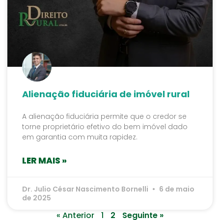
Alienação fiduciária de imóvel rural
A alienação fiduciária permite que o credor se
torne proprietário efetivo do bem imóvel dado
em garantia com muita rapidez.
LER MAIS »
Dr. Julio César Nascimento Bornelli
6 de maio
de 2025
« Anterior
1
2
Seguinte »