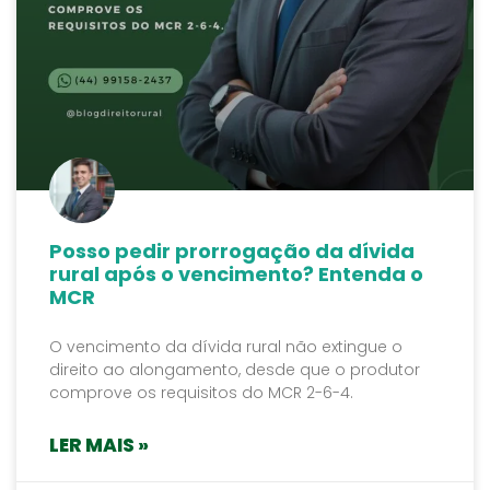
Posso pedir prorrogação da dívida
rural após o vencimento? Entenda o
MCR
O vencimento da dívida rural não extingue o
direito ao alongamento, desde que o produtor
comprove os requisitos do MCR 2-6-4.
LER MAIS »