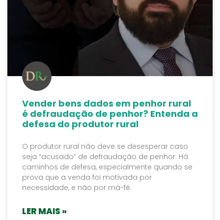
Vender bens dados em penhor rural
é defraudação de penhor? Entenda a
defesa do produtor rural
O produtor rural não deve se desesperar caso
seja “acusado” de defraudação de penhor. Há
caminhos de defesa, especialmente quando se
prova que a venda foi motivada por
necessidade, e não por má-fé.
LER MAIS »