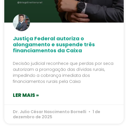
Justiça Federal autoriza o
alongamento e suspende três
financiamentos da Caixa
Decisão judicial reconhece que perdas por seca
autorizam a prorrogação das dívidas rurais,
impedindo a cobrança imediata dos
financiamentos rurais pela Caixa
LER MAIS »
Dr. Julio César Nascimento Bornelli
1 de
dezembro de 2025