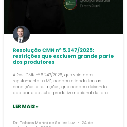
Resolução CMN nº 5.247/2025:
restrições que excluem grande parte
dos produtores
A Res. CMN nº 5.247/2025, que veio para
regulamentar a MP, acabou criando tantas
condições e restrições, que acabou deixando
boa parte do setor produtivo nacional de fora.
LER MAIS »
Dr. Tobias Marini de Salles Luz
24 de