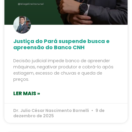
Justiça do Pará suspende busca e
apreensão do Banco CNH
Decisão judicial impede banco de apreender
máquinas, negativar produtor e cobrá-lo após
estiagem, excesso de chuvas e queda de
preços.
LER MAIS »
Dr. Julio César Nascimento Bornelli
9 de
dezembro de 2025