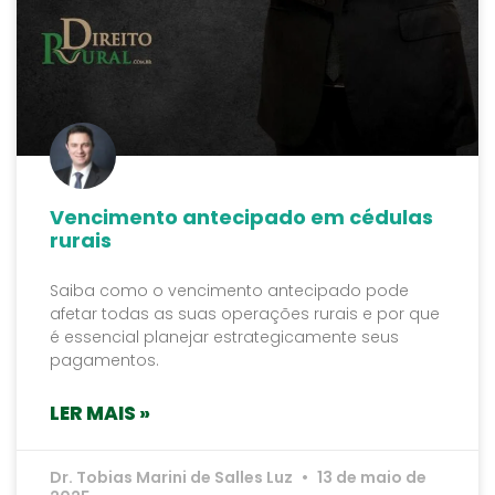
Vencimento antecipado em cédulas
rurais
Saiba como o vencimento antecipado pode
afetar todas as suas operações rurais e por que
é essencial planejar estrategicamente seus
pagamentos.
LER MAIS »
Dr. Tobias Marini de Salles Luz
13 de maio de