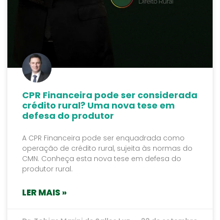
CPR Financeira pode ser considerada
crédito rural? Uma nova tese em
defesa do produtor
A CPR Financeira pode ser enquadrada como
operação de crédito rural, sujeita às normas do
CMN. Conheça esta nova tese em defesa do
produtor rural.
LER MAIS »