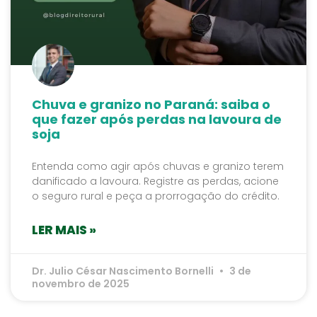
Chuva e granizo no Paraná: saiba o
que fazer após perdas na lavoura de
soja
Entenda como agir após chuvas e granizo terem
danificado a lavoura. Registre as perdas, acione
o seguro rural e peça a prorrogação do crédito.
LER MAIS »
Dr. Julio César Nascimento Bornelli
3 de
novembro de 2025