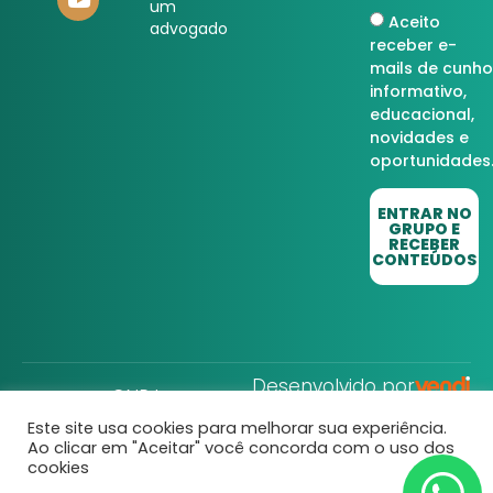
um
Aceito
advogado
receber e-
mails de cunho
informativo,
educacional,
novidades e
oportunidades
ENTRAR NO
GRUPO E
RECEBER
CONTEÚDOS
Desenvolvido por
CNPJ:
32.752.806/0001-22
Direito Rural © Todos
os Direitos