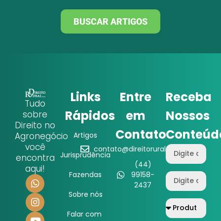
BUSCAR ARTIGOS
Links
Entre
Receba
Tudo
Rápidos
em
Nossos
sobre
Direito no
Contato
Conteúd
Agronegócio
Artigos
você
contato@direitorural.com.br
Jurisprudência
encontra
(44)
aqui!
Fazendas
99158-
2437
Sobre nós
Falar com