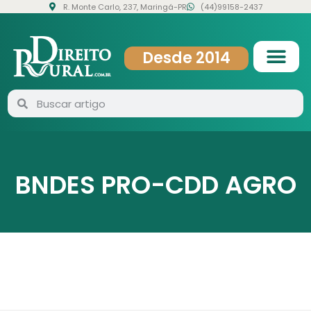
R. Monte Carlo, 237, Maringá-PR
(44)99158-2437
Desde 2014
BNDES PRO-CDD AGRO