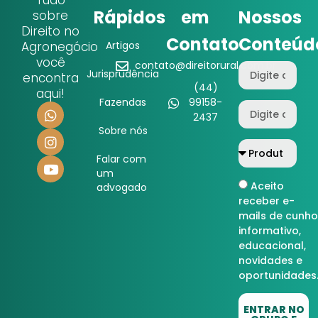
Tudo
Rápidos
em
Nossos
sobre
Direito no
Contato
Conteúd
Agronegócio
Artigos
você
contato@direitorural.com.br
Jurisprudência
encontra
(44)
aqui!
Fazendas
99158-
2437
Sobre nós
Falar com
um
Aceito
advogado
receber e-
mails de cunho
informativo,
educacional,
novidades e
oportunidades
ENTRAR NO
GRUPO E