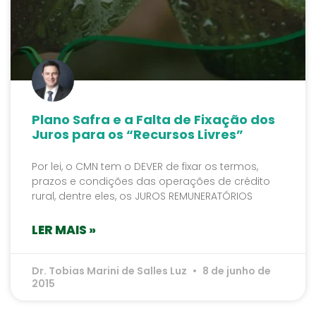
Plano Safra e a Falta de Fixação dos
Juros para os “Recursos Livres”
Por lei, o CMN tem o DEVER de fixar os termos,
prazos e condições das operações de crédito
rural, dentre eles, os JUROS REMUNERATÓRIOS
LER MAIS »
Dr. Tobias Marini de Salles Luz
8 de junho de
2015