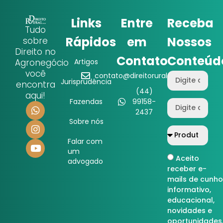
Links
Entre
Receba
Tudo
Rápidos
em
Nossos
sobre
Direito no
Contato
Conteúd
Agronegócio
Artigos
você
contato@direitorural.com.br
Jurisprudência
encontra
(44)
aqui!
Fazendas
99158-
2437
Sobre nós
Falar com
um
Aceito
advogado
receber e-
mails de cunho
informativo,
educacional,
novidades e
oportunidades