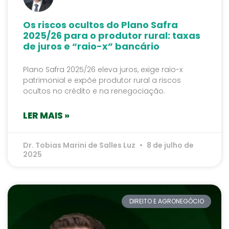
Os riscos ocultos do Plano Safra
2025/26 para o produtor rural: taxas
de juros e “raio-x” bancário
Plano Safra 2025/26 eleva juros, exige raio-x
patrimonial e expõe produtor rural a riscos
ocultos no crédito e na renegociação.
LER MAIS »
Dr. Tobias Marini de Salles Luz
8 de julho de
2025
DIREITO E AGRONEGÓCIO