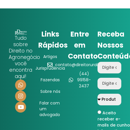
Links
Entre
Receba
Tudo
Rápidos
em
Nossos
sobre
Direito no
Contato
Conteúd
Agronegócio
Artigos
você
contato@direitorural.com.br
Jurisprudência
encontra
(44)
aqui!
Fazendas
99158-
2437
Sobre nós
Falar com
um
Aceito
advogado
receber e-
mails de cunho