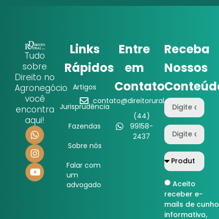
Links
Entre
Receba
Tudo
Rápidos
em
Nossos
sobre
Direito no
Contato
Conteúd
Agronegócio
Artigos
você
contato@direitorural.com.br
Jurisprudência
encontra
(44)
aqui!
Fazendas
99158-
2437
Sobre nós
Falar com
um
Aceito
advogado
receber e-
mails de cunho
informativo,