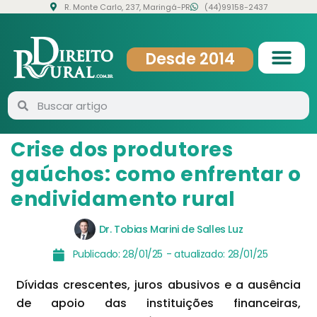
R. Monte Carlo, 237, Maringá-PR
(44)99158-2437
Desde 2014
Crise dos produtores
gaúchos: como enfrentar o
endividamento rural
Dr. Tobias Marini de Salles Luz
Publicado:
28/01/25
- atualizado:
28/01/25
Dívidas crescentes, juros abusivos e a ausência
de apoio das instituições financeiras,