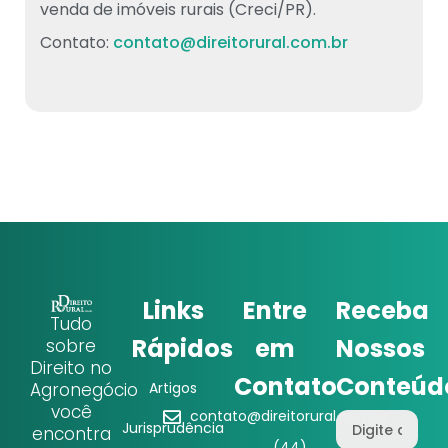
venda de imóveis rurais (Creci/PR).
Contato:
contato@direitorural.com.br
Links
Entre
Receba
Tudo
Rápidos
em
Nossos
sobre
Direito no
Contato
Conteúd
Agronegócio
Artigos
você
contato@direitorural.com.br
Jurisprudência
encontra
(44)