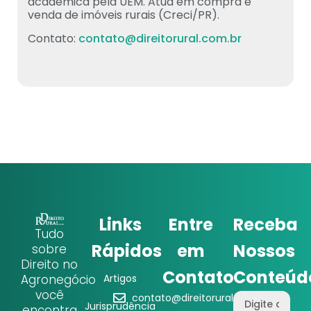
acadêmica pela UEM. Atua em compra e
venda de imóveis rurais (Creci/PR).
Contato:
contato@direitorural.com.br
Links
Entre
Receba
Tudo
Rápidos
em
Nossos
sobre
Direito no
Contato
Conteúd
Agronegócio
Artigos
você
contato@direitorural.com.br
Jurisprudência
encontra