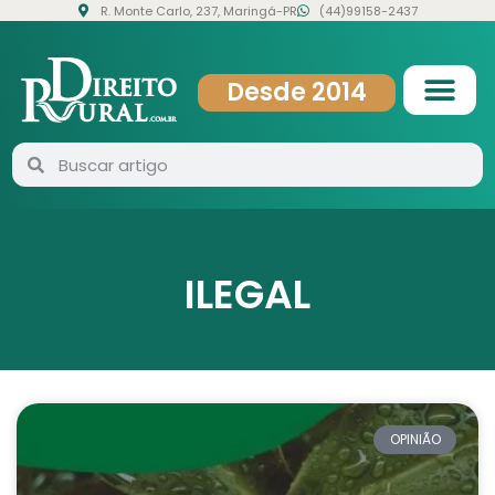
R. Monte Carlo, 237, Maringá-PR
(44)99158-2437
Desde 2014
ILEGAL
OPINIÃO