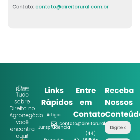
Contato:
contato@direitorural.com.br
Links
Entre
Receba
Tudo
Rápidos
em
Nossos
sobre
Direito no
Contato
Conteúd
Agronegócio
Artigos
você
contato@direitorural.com.br
Jurisprudência
encontra
(44)
aqui!
Fazendas
99158-