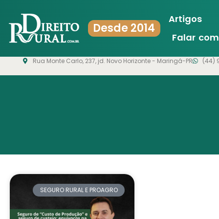
Artigos
Desde 2014
Falar co
Rua Monte Carlo, 237, jd. Novo Horizonte - Maringá-PR
(44) 
SEGURO RURAL E PROAGRO