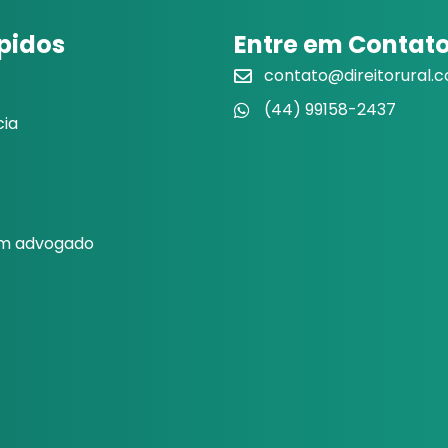
ápidos
Entre em Contat
contato@direitorural.
(44) 99158-2437
cia
um advogado