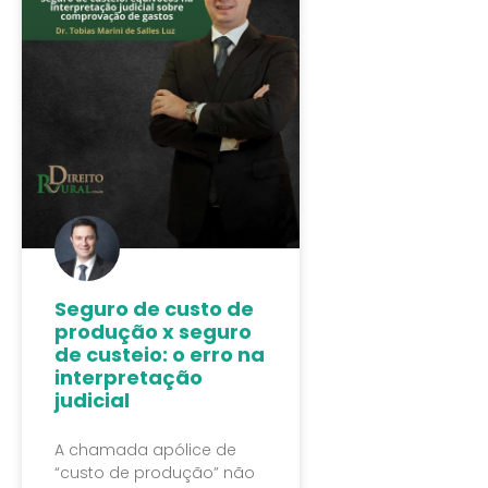
Seguro de custo de
produção x seguro
de custeio: o erro na
interpretação
judicial
A chamada apólice de
“custo de produção” não