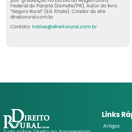
pós-graduação na Escola da Magistratura
Federal do Paraná (Esmafe/PR). Autor do livro
“Seguro Rural” (Ed. Ithala). Criador do site
direitorural.com.br
Contato:
tobias@direitorural.com.br
Links R
Artigos
Tudo sobre Direito no Agronegócio