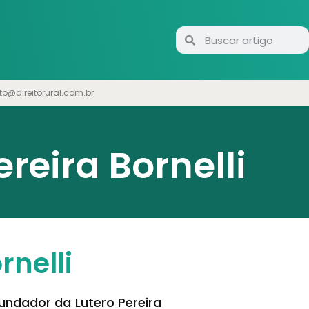
to@direitorural.com.br
reira Bornelli
rnelli
undador da Lutero Pereira