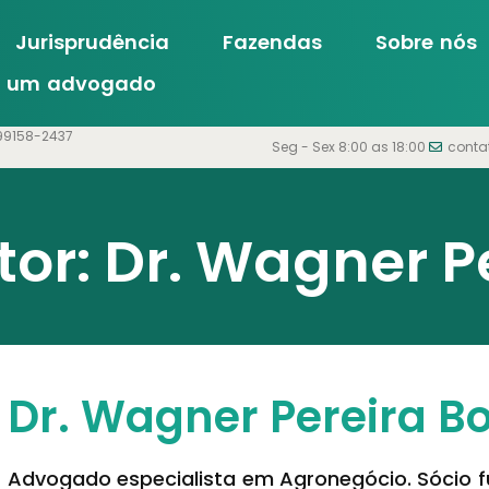
Jurisprudência
Fazendas
Sobre nós
m um advogado
99158-2437
Seg - Sex 8:00 as 18:00
conta
tor:
Dr. Wagner Pe
Dr. Wagner Pereira Bo
Advogado especialista em Agronegócio. Sócio f