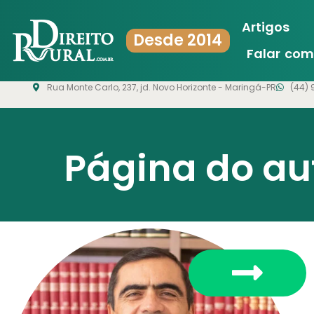
Artigos
Desde 2014
Falar co
Rua Monte Carlo, 237, jd. Novo Horizonte - Maringá-PR
(44) 
Página do au