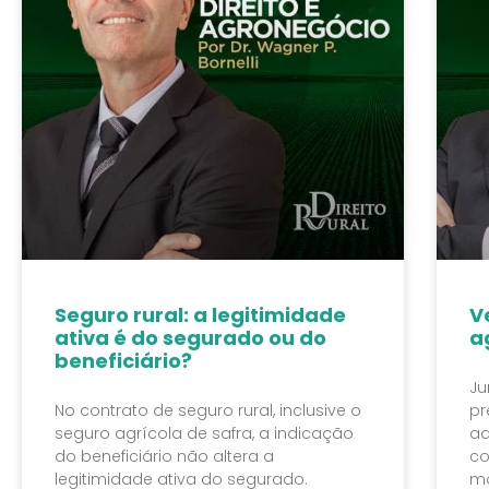
Seguro rural: a legitimidade
V
ativa é do segurado ou do
a
beneficiário?
Ju
No contrato de seguro rural, inclusive o
pr
seguro agrícola de safra, a indicação
ad
do beneficiário não altera a
co
legitimidade ativa do segurado.
mo