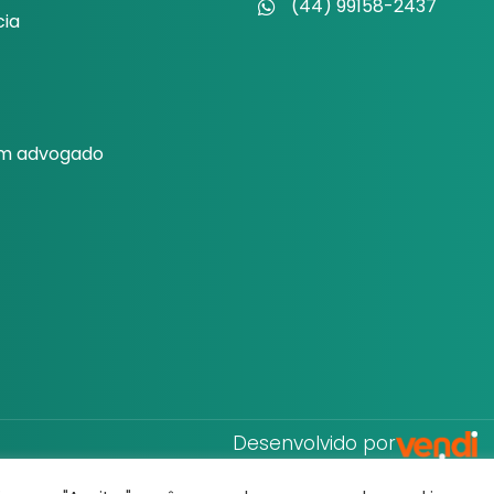
(44) 99158-2437
cia
um advogado
Desenvolvido por