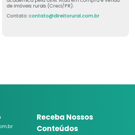
acadêmica pela UEM. Atua em compra e venda
de imóveis rurais (Creci/PR).
Contato:
contato@direitorural.com.br
o
Receba Nossos
com.br
Conteúdos