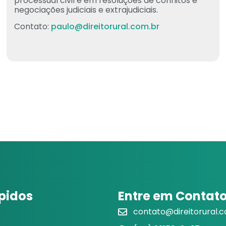
processual civil e em resoluções de conflitos e
negociações judiciais e extrajudiciais.
Contato:
paulo@direitorural.com.br
ápidos
Entre em Contat
contato@direitorural.