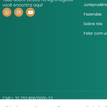
Jurisprudên
você encontra aqui!
Fazendas
Sobre nós
Falar com 
CNPJ: 32.752.806/0001-22
Direito Rural © Todos os Direitos Reservados