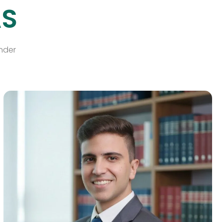
AS
ender